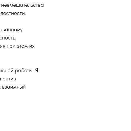
, невмешательства
елостности.
рованному
сность,
яя при этом их
ивной работы. Я
спектив
х взаимный