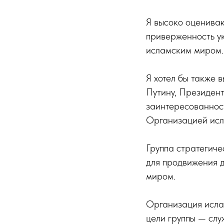
Я высоко оцениваю
приверженность у
исламским миром.
Я хотел бы также 
Путину, Президент
заинтересованност
Организацией исл
Группа стратегич
для продвижения 
миром.
Организация ислам
цели группы — сл