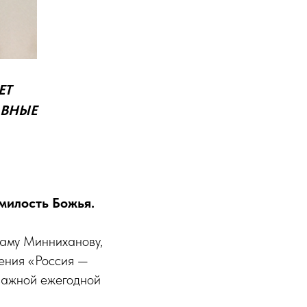
ЕТ
АВНЫЕ
милость Божья.
таму Минниханову,
дения «Россия —
 важной ежегодной