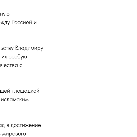
чную
жду Россией и
льству Владимиру
 их особую
чества с
ущей площадкой
и исламским
ад в достижение
ю мирового