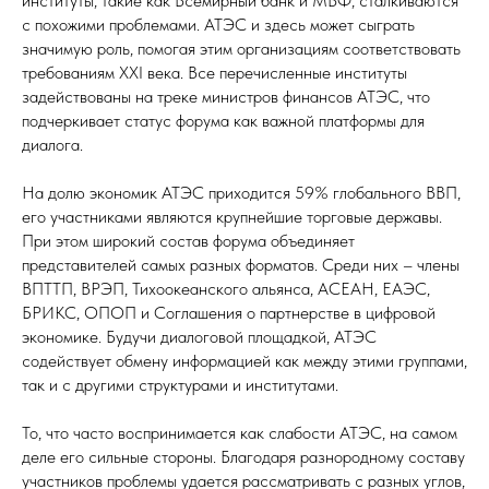
институты, такие как Всемирный банк и МВФ, сталкиваются
с похожими проблемами. АТЭС и здесь может сыграть
значимую роль, помогая этим организациям соответствовать
требованиям XXI века. Все перечисленные институты
задействованы на треке министров финансов АТЭС, что
подчеркивает статус форума как важной платформы для
диалога.
На долю экономик АТЭС приходится 59% глобального ВВП,
его участниками являются крупнейшие торговые державы.
При этом широкий состав форума объединяет
представителей самых разных форматов. Среди них – члены
ВПТТП, ВРЭП, Тихоокеанского альянса, АСЕАН, ЕАЭС,
БРИКС, ОПОП и Соглашения о партнерстве в цифровой
экономике. Будучи диалоговой площадкой, АТЭС
содействует обмену информацией как между этими группами,
так и с другими структурами и институтами.
То, что часто воспринимается как слабости АТЭС, на самом
деле его сильные стороны. Благодаря разнородному составу
участников проблемы удается рассматривать с разных углов,