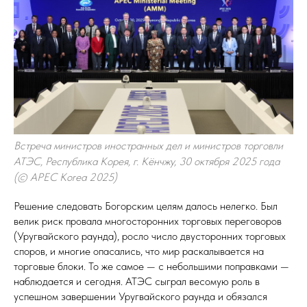
Встреча министров иностранных дел и министров торговли
АТЭС, Республика Корея, г. Кёнчжу, 30 октября 2025 года
(© APEC Korea 2025)
Решение следовать Богорским целям далось нелегко. Был
велик риск провала многосторонних торговых переговоров
(Уругвайского раунда), росло число двусторонних торговых
споров, и многие опасались, что мир раскалывается на
торговые блоки. То же самое — с небольшими поправками —
наблюдается и сегодня. АТЭС сыграл весомую роль в
успешном завершении Уругвайского раунда и обязался