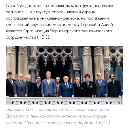
Одной из достаточно стабильных многофункциональных
региональных структур, объединяющей страны,
расположенные в уникальном регионе, на протяжении
тысячелетий служившим мостом между Европой и Азией,
является Организация Черноморского экономического
сотрудничества (ЧЭС).
Лидеры стран — основателей ЧЭС после подписания
Договора о Чер- номорском экономическом сотруд-
ничестве (Турция, г. Стамбул, дворец Чираган, 1992 г.)