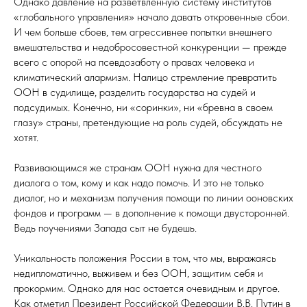
Однако давление на разветвленную систему институтов
«глобального управления» начало давать откровенные сбои.
И чем больше сбоев, тем агрессивнее попытки внешнего
вмешательства и недобросовестной конкуренции — прежде
всего с опорой на псевдозаботу о правах человека и
климатический алармизм. Налицо стремление превратить
ООН в судилище, разделить государства на судей и
подсудимых. Конечно, ни «соринки», ни «бревна в своем
глазу» страны, претендующие на роль судей, обсуждать не
хотят.
Развивающимся же странам ООН нужна для честного
диалога о том, кому и как надо помочь. И это не только
диалог, но и механизм получения помощи по линии ооновских
фондов и программ — в дополнение к помощи двусторонней.
Ведь поучениями Запада сыт не будешь.
Уникальность положения России в том, что мы, выражаясь
недипломатично, выживем и без ООН, защитим себя и
прокормим. Однако для нас остается очевидным и другое.
Как отметил Президент Российской Федерации В.В. Путин в