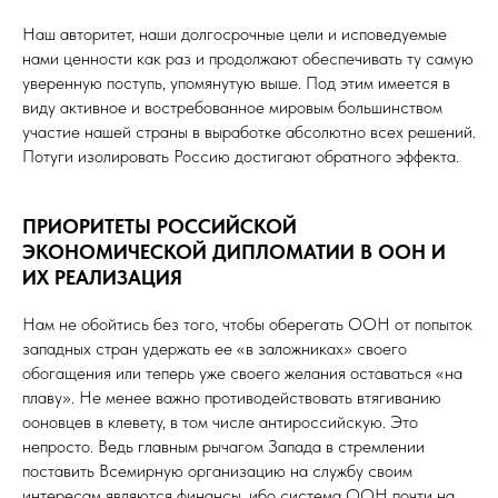
Наш авторитет, наши долгосрочные цели и исповедуемые
нами ценности как раз и продолжают обеспечивать ту самую
уверенную поступь, упомянутую выше. Под этим имеется в
виду активное и востребованное мировым большинством
участие нашей страны в выработке абсолютно всех решений.
Потуги изолировать Россию достигают обратного эффекта.
ПРИОРИТЕТЫ РОССИЙСКОЙ
ЭКОНОМИЧЕСКОЙ ДИПЛОМАТИИ В ООН И
ИХ РЕАЛИЗАЦИЯ
Нам не обойтись без того, чтобы оберегать ООН от попыток
западных стран удержать ее «в заложниках» своего
обогащения или теперь уже своего желания оставаться «на
плаву». Не менее важно противодействовать втягиванию
ооновцев в клевету, в том числе антироссийскую. Это
непросто. Ведь главным рычагом Запада в стремлении
поставить Всемирную организацию на службу своим
интересам являются финансы, ибо система ООН почти на