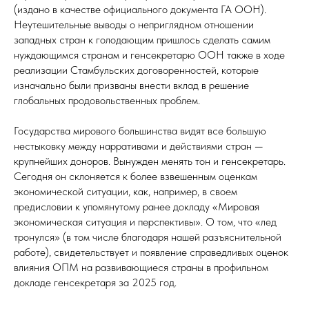
(издано в качестве официального документа ГА ООН).
Неутешительные выводы о неприглядном отношении
западных стран к голодающим пришлось сделать самим
нуждающимся странам и генсекретарю ООН также в ходе
реализации Стамбульских договоренностей, которые
изначально были призваны внести вклад в решение
глобальных продовольственных проблем.
Государства мирового большинства видят все большую
нестыковку между нарративами и действиями стран —
крупнейших доноров. Вынужден менять тон и генсекретарь.
Сегодня он склоняется к более взвешенным оценкам
экономической ситуации, как, например, в своем
предисловии к упомянутому ранее докладу «Мировая
экономическая ситуация и перспективы». О том, что «лед
тронулся» (в том числе благодаря нашей разъяснительной
работе), свидетельствует и появление справедливых оценок
влияния ОПМ на развивающиеся страны в профильном
докладе генсекретаря за 2025 год.