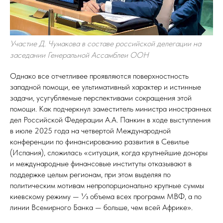
Участие Д. Чумакова в составе российской делегации на
заседании Генеральной Ассамблеи ООН
Однако все отчетливее проявляются поверхностность
западной помощи, ее ультимативный характер и истинные
задачи, усугубляемые перспективами сокращения этой
помощи. Как подчеркнул заместитель министра иностранных
дел Российской Федерации А.А. Панкин в ходе выступления
в июле 2025 года на четвертой Международной
конференции по финансированию развития в Севилье
(Испания), сложилась «ситуация, когда крупнейшие доноры
и международные финансовые институты отказывают в
поддержке целым регионам, при этом выделяя по
политическим мотивам непропорционально крупные суммы
киевскому режиму — 1⁄3 объема всех программ МВФ, а по
линии Всемирного Банка — больше, чем всей Африке».