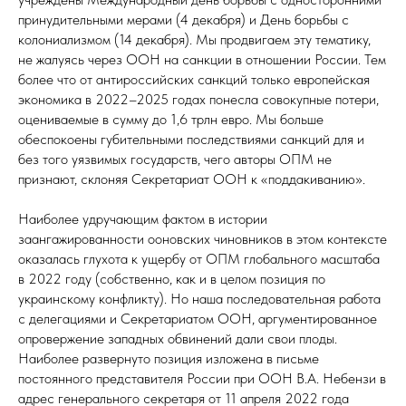
принудительными мерами (4 декабря) и День борьбы с
колониализмом (14 декабря). Мы продвигаем эту тематику,
не жалуясь через ООН на санкции в отношении России. Тем
более что от антироссийских санкций только европейская
экономика в 2022–2025 годах понесла совокупные потери,
оцениваемые в сумму до 1,6 трлн евро. Мы больше
обеспокоены губительными последствиями санкций для и
без того уязвимых государств, чего авторы ОПМ не
признают, склоняя Секретариат ООН к «поддакиванию».
Наиболее удручающим фактом в истории
заангажированности ооновских чиновников в этом контексте
оказалась глухота к ущербу от ОПМ глобального масштаба
в 2022 году (собственно, как и в целом позиция по
украинскому конфликту). Но наша последовательная работа
с делегациями и Секретариатом ООН, аргументированное
опровержение западных обвинений дали свои плоды.
Наиболее развернуто позиция изложена в письме
постоянного представителя России при ООН В.А. Небензи в
адрес генерального секретаря от 11 апреля 2022 года