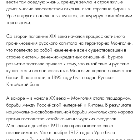
вести там оседлую жизнь, арендуя землю и строя жилые
дома; многие впоследствии открыли свои торговые фирмы в
Урге и других населенных пунктах, конкурируя с китайскими
торговцами.
Со второй половины XIX века начался процесс активного
проникновения русского капитала на территорию Монголии,
что повлекло за собой изменение всей существовавшей в
стране системы денежно-кредитных отношений. Бурное
развитие торговли привело к тому, что китайские и русские
купцы стали организовывать в Монголии первые совместные
банки. В частности, в 1895 году был создан Русско-
Китайский банк.
А вскоре – в начале ХХ века – Монголия стала плацдармом
борьбы между Российской империей и Китаем. В результате
национально-освободительной борьбы монгольского народа
против господства китайско-маньчжурских феодалов
Монголия в декабре 1911 года провозгласила свою
независимость. Уже в ноябре 1912 года в Урге было
подписано Русско-Монгольское соглашение, в соответствии