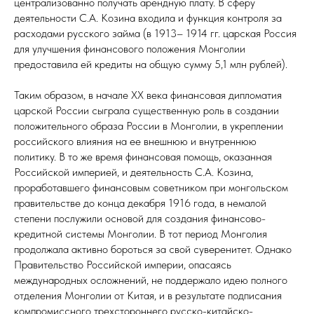
централизованно получать арендную плату. В сферу
деятельности С.А. Козина входила и функция контроля за
расходами русского займа (в 1913– 1914 гг. царская Россия
для улучшения финансового положения Монголии
предоставила ей кредиты на общую сумму 5,1 млн рублей).
Таким образом, в начале ХХ века финансовая дипломатия
царской России сыграла существенную роль в создании
положительного образа России в Монголии, в укреплении
российского влияния на ее внешнюю и внутреннюю
политику. В то же время финансовая помощь, оказанная
Российской империей, и деятельность С.А. Козина,
проработавшего финансовым советником при монгольском
правительстве до конца декабря 1916 года, в немалой
степени послужили основой для создания финансово-
кредитной системы Монголии. В тот период Монголия
продолжала активно бороться за свой суверенитет. Однако
Правительство Российской империи, опасаясь
международных осложнений, не поддержало идею полного
отделения Монголии от Китая, и в результате подписания
компромиссного трехстороннего русско-китайско-