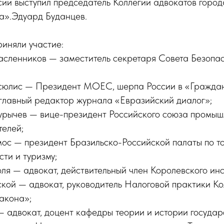
ии выступил председатель Коллегии адвокатов горо
а».Эдуард Буданцев.
риняли участие:
сленников — заместитель секретаря Совета Безопас
юлис — Президент МОЕС, шерпа России в «Граждан
 главный редактор журнала «Евразийский диалог»;
рычев — вице-президент Российского союза промыш
елей;
ос — президент Бразильско-Российской палаты по то
ти и туризму;
ля — адвокат, действительный член Королевского инс
кой — адвокат, руководитель Налоговой практики Ко
акона»;
адвокат, доцент кафедры теории и истории государ