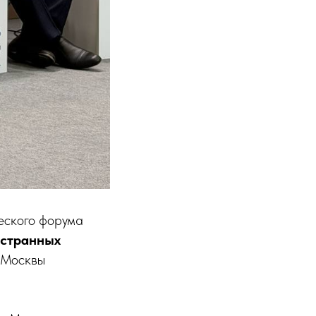
еского форума
остранных
а Москвы