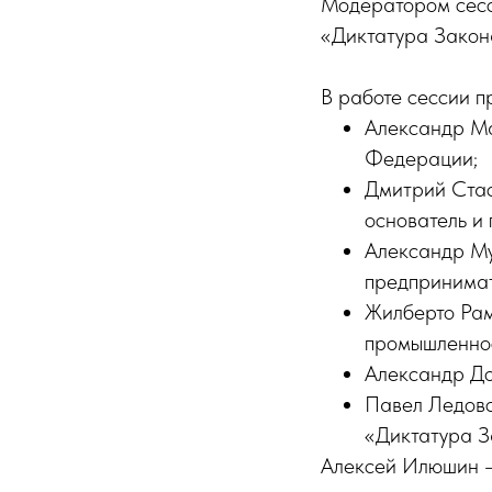
Модератором сесс
«Диктатура Закон
В работе сессии п
Александр Ма
Федерации;
Дмитрий Стас
основатель и
Александр Му
предпринимат
Жилберто Рам
промышленнос
Александр До
Павел Ледовс
«Диктатура З
Алексей Илюшин — 