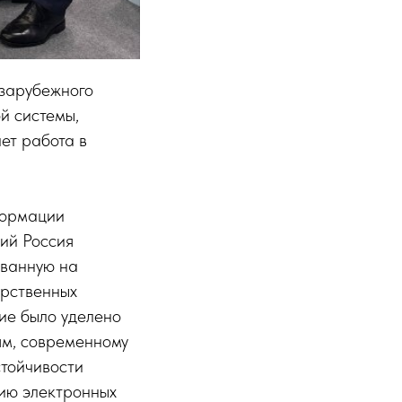
 зарубежного
й системы,
ет работа в
формации
ий Россия
ованную на
арственных
ие было уделено
ям, современному
стойчивости
тию электронных