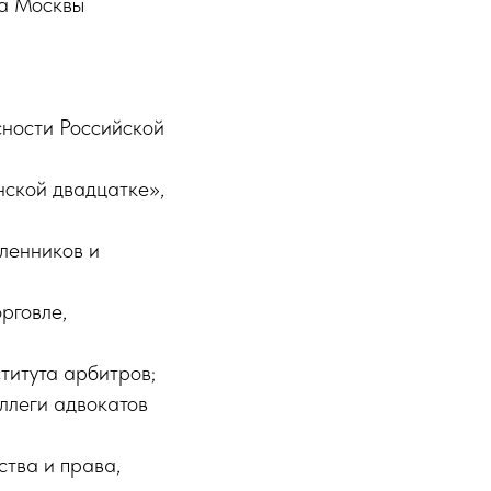
да Москвы
ности Российской
ской двадцатке»,
ленников и
рговле,
титута арбитров;
ллеги адвокатов
ства и права,