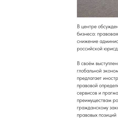
В центре обсужде
бизнеса: правовая
снижение админис
российской юрисд
В своём выступлен
глобальной эконо
предлагает иност
правовой определ
сервисов и прагм
преимуществам ро
гражданскому зако
правовых позиций 