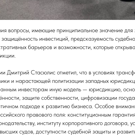
ния вопросы, имеющие принципиальное значение для
 защищённость инвестиций, предсказуемость судебно
тративных барьеров и возможности, которые открыва
икции.
ии Дмитрий Стасюлис отметил, что в условиях транс
мики и нарастающей политизации западных юрисдикц
ранным инвесторам иную модель — юрисдикцию, осн
ённости, защите собственности, цифровизации госуд
атичном подходе к развитию бизнеса. Особое вниман
ссийского правового поля: конституционным гаранти
нодательству, институту корпоративного договора, у
высших судов, доступности судебной защиты и разви