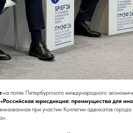
а
на полях Петербургского международного экономич
«Российская юрисдикция: преимущества для ин
ганизованная при участии Коллегии адвокатов город
а».